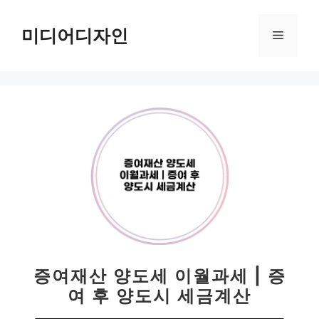
컨
텐
미디어디자인
메
츠
로
뉴
건
너
뛰
기
증여재산 양도세 이월과세 | 증
여 후 양도시 세금계산