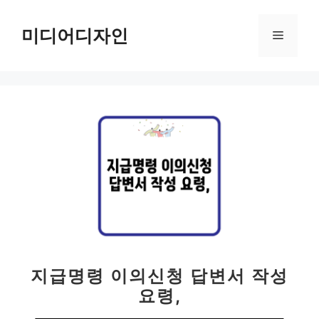
컨
텐
미디어디자인
메
츠
로
뉴
건
너
뛰
기
지급명령 이의신청 답변서 작성
요령,