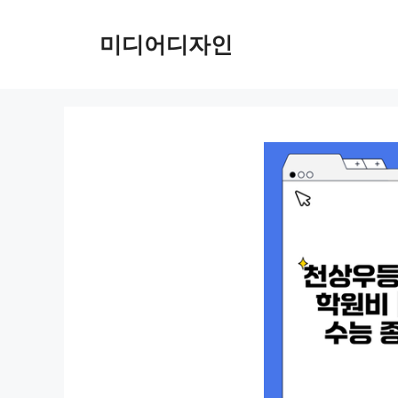
컨
텐
미디어디자인
츠
로
건
너
뛰
기