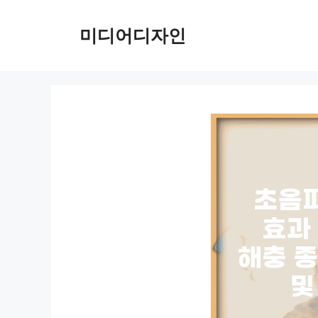
컨
텐
미디어디자인
츠
로
건
너
뛰
기