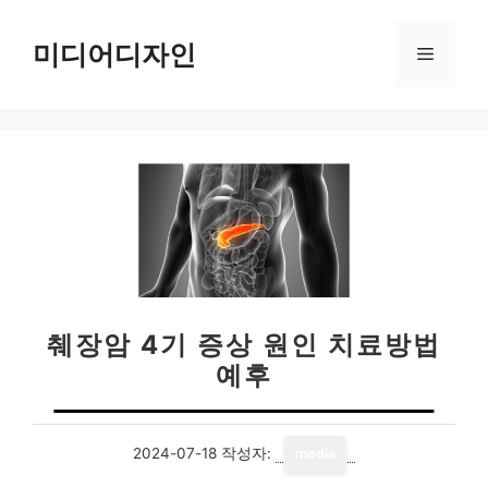
컨
텐
미디어디자인
메
츠
로
뉴
건
너
뛰
기
췌장암 4기 증상 원인 치료방법
예후
2024-07-18
작성자:
media