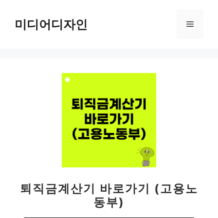
컨
텐
미디어디자인
메
츠
로
뉴
건
너
뛰
기
퇴직금계산기 바로가기 (고용노
동부)