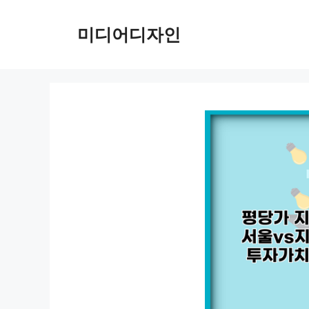
컨
텐
미디어디자인
츠
로
건
너
뛰
기