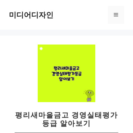
컨
텐
미디어디자인
메
츠
로
뉴
건
너
뛰
기
평리새마을금고 경영실태평가
등급 알아보기