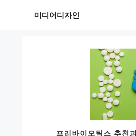
컨
텐
미디어디자인
츠
로
건
너
뛰
기
프리바이오틱스 추천과