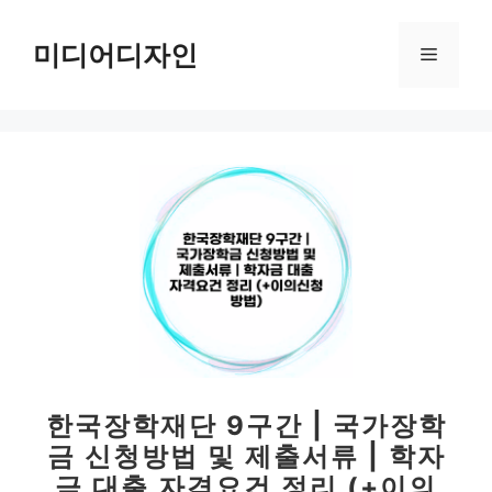
컨
텐
미디어디자인
메
츠
로
뉴
건
너
뛰
기
한국장학재단 9구간 | 국가장학
금 신청방법 및 제출서류 | 학자
금 대출 자격요건 정리 (+이의