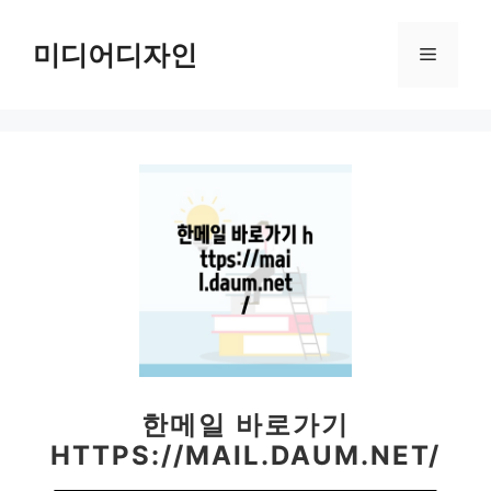
컨
텐
미디어디자인
메
츠
로
뉴
건
너
뛰
기
한메일 바로가기
HTTPS://MAIL.DAUM.NET/