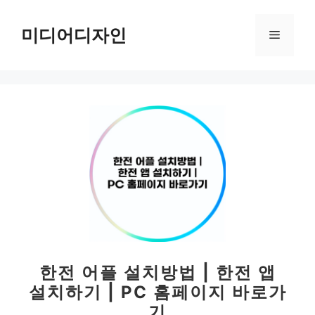
컨
텐
미디어디자인
메
츠
로
뉴
건
너
뛰
기
한전 어플 설치방법 | 한전 앱
설치하기 | PC 홈페이지 바로가
기