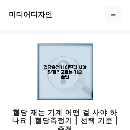
컨
텐
미디어디자인
메
츠
로
뉴
건
너
뛰
기
혈당 재는 기계 어떤 걸 사야 하
나요 | 혈당측정기 | 선택 기준 |
추천