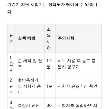
기간이 지난 시험지는 정확도가 떨어질 수 있습니
다.
소
단
요
실행 방법
주의사항
계
시
간
1
손 세척 및 건
1-2
비누 사용 후 물로 충
단
조
분
분히 헹구기
계
2
혈당측정기
단
및 시험지 준
1분
시험지 유효기간 확인
계
비
3
측정기 전원
30
시험지를 삽입하면 자
단