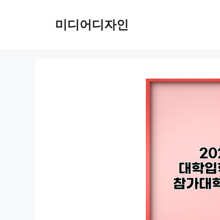
컨
텐
미디어디자인
츠
로
건
너
뛰
기