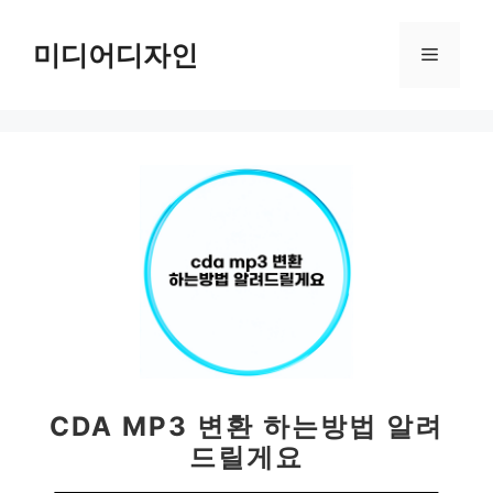
컨
텐
미디어디자인
메
츠
로
뉴
건
너
뛰
기
CDA MP3 변환 하는방법 알려
드릴게요