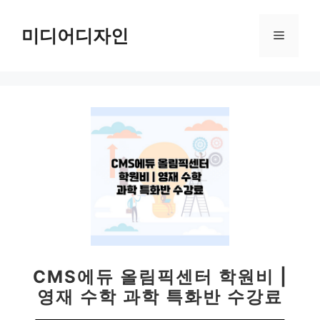
컨
텐
미디어디자인
메
츠
로
뉴
건
너
뛰
기
CMS에듀 올림픽센터 학원비 |
영재 수학 과학 특화반 수강료