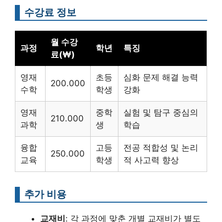
수강료 정보
월 수강
과정
학년
특징
료(₩)
영재
초등
심화 문제 해결 능력
200.000
수학
학생
강화
영재
중학
실험 및 탐구 중심의
210.000
과학
생
학습
융합
고등
전공 적합성 및 논리
250.000
교육
학생
적 사고력 향상
추가 비용
교재비
: 각 과정에 맞춘 개별 교재비가 별도