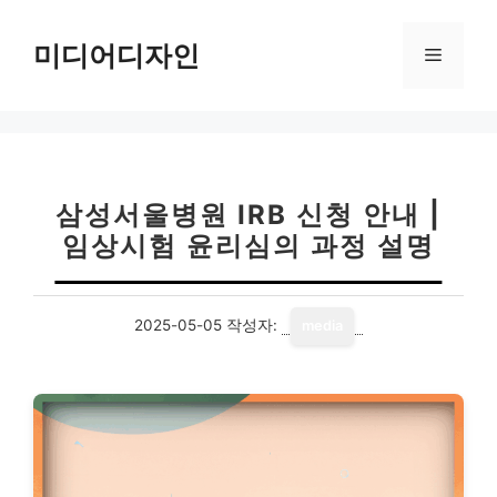
컨
텐
미디어디자인
메
츠
로
뉴
건
너
뛰
기
삼성서울병원 IRB 신청 안내 |
임상시험 윤리심의 과정 설명
2025-05-05
작성자:
media