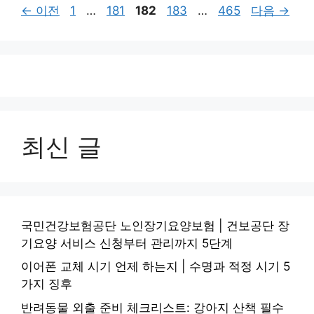
페
페
페
페
페
←
이전
1
…
181
182
183
…
465
다음
→
이
이
이
이
이
지
지
지
지
지
최신 글
국민건강보험공단 노인장기요양보험 | 건보공단 장
기요양 서비스 신청부터 관리까지 5단계
이어폰 교체 시기 언제 하는지 | 수명과 적정 시기 5
가지 징후
반려동물 외출 준비 체크리스트: 강아지 산책 필수