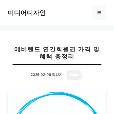
컨
텐
미디어디자인
메
츠
로
뉴
건
너
뛰
기
에버랜드 연간회원권 가격 및
혜택 총정리
2025-02-06
작성자:
media