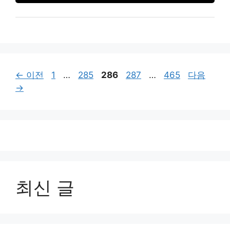
페
페
페
페
페
←
이전
1
…
285
286
287
…
465
다음
이
이
이
이
이
→
지
지
지
지
지
최신 글