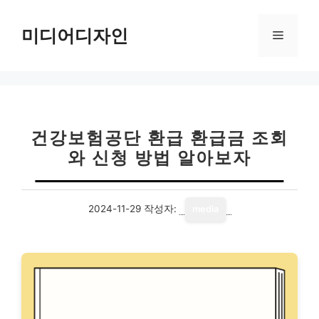
컨
텐
미디어디자인
메
츠
로
뉴
건
너
뛰
기
건강보험공단 환급 환급금 조회
와 신청 방법 알아보자
2024-11-29
작성자:
media