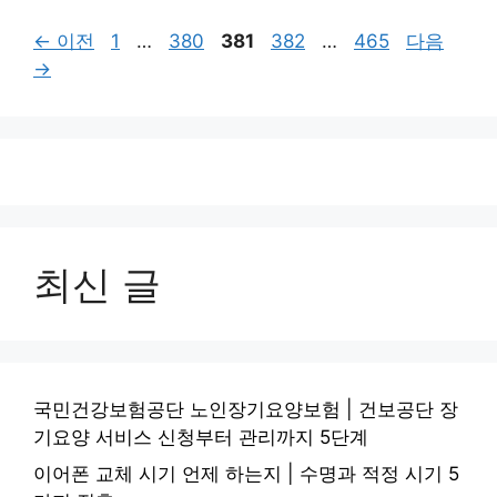
페
페
페
페
페
←
이전
1
…
380
381
382
…
465
다음
이
이
이
이
이
→
지
지
지
지
지
최신 글
국민건강보험공단 노인장기요양보험 | 건보공단 장
기요양 서비스 신청부터 관리까지 5단계
이어폰 교체 시기 언제 하는지 | 수명과 적정 시기 5