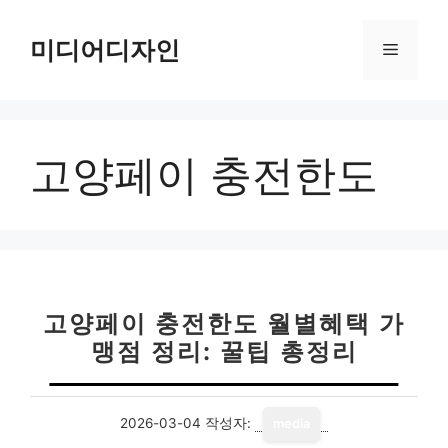
컨
텐
미디어디자인
메
츠
로
뉴
건
너
고양페이 충전한도
뛰
기
고양페이 충전한도 월별혜택 가
맹점 정리: 꿀팁 총정리
2026-03-04
작성자:
media