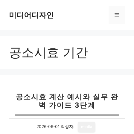
컨
텐
미디어디자인
메
츠
로
뉴
건
너
공소시효 기간
뛰
기
공소시효 계산 예시와 실무 완
벽 가이드 3단계
2026-06-01
작성자:
media