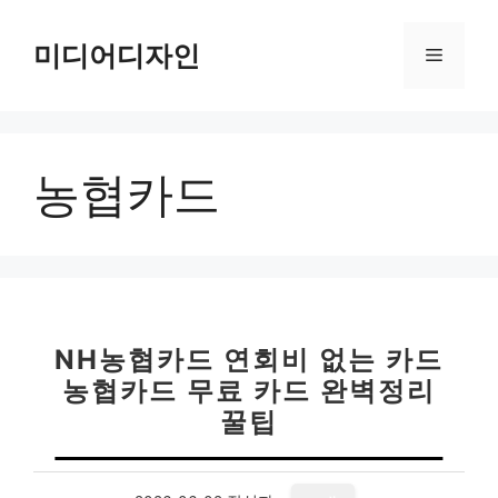
컨
텐
미디어디자인
메
츠
로
뉴
건
너
농협카드
뛰
기
NH농협카드 연회비 없는 카드
농협카드 무료 카드 완벽정리
꿀팁