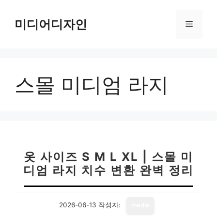
컨
텐
미디어디자인
메
츠
로
뉴
건
너
스몰 미디엄 라지
뛰
기
옷 사이즈 S M L XL | 스몰 미
디엄 라지 치수 변환 완벽 정리
2026-06-13
작성자:
media