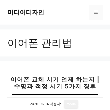
컨
텐
미디어디자인
메
츠
로
뉴
건
너
이어폰 관리법
뛰
기
이어폰 교체 시기 언제 하는지 |
수명과 적정 시기 5가지 징후
2026-06-14
작성자:
media